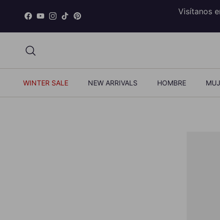
Ir al contenido
Visítanos 
Facebook
YouTube
Instagram
TikTok
Pinterest
Buscar
WINTER SALE
NEW ARRIVALS
HOMBRE
MUJ