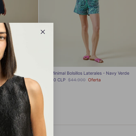
Short Minimal Bolsillos Laterales - Navy Verde
Precio de venta
Precio normal
rta
$26.900 CLP
$44.900
Oferta