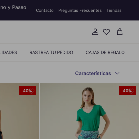
ino y Paseo
Contacto
Preguntas Frecuentes
Tiendas
Cuenta
Carrito
LIDADES
RASTREA TU PEDIDO
CAJAS DE REGALO
Ordenar por
Características
40%
40%