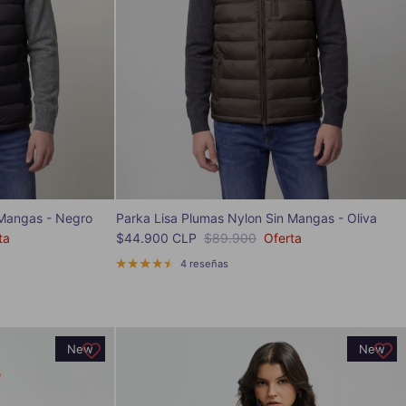
 Mangas - Negro
Parka Lisa Plumas Nylon Sin Mangas - Oliva
Precio de venta
Precio normal
ta
$44.900 CLP
$89.900
Oferta
4 reseñas
New
New