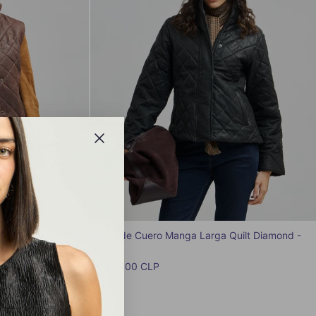
ilt Diamond - Café
Parka de Cuero Manga Larga Quilt Diamond -
Negro
Precio normal
$349.900 CLP