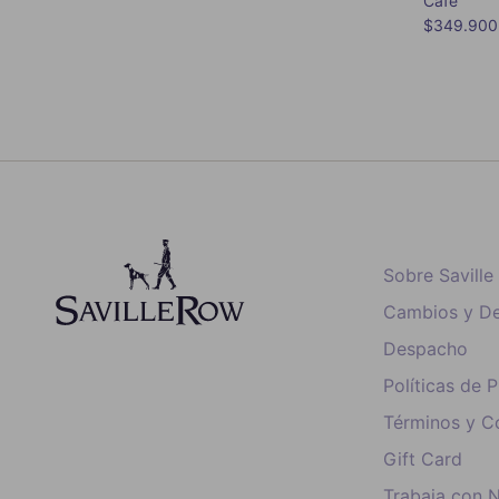
Café
Precio nor
$349.900
Sobre Savill
Cambios y De
Despacho
Políticas de 
Términos y C
Gift Card
Trabaja con 