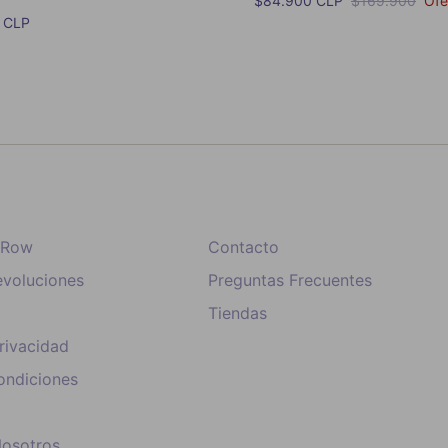
$84.900 CLP
$169.900
Ofe
mal
 CLP
e Row
Contacto
voluciones
Preguntas Frecuentes
Tiendas
Privacidad
ondiciones
Nosotros