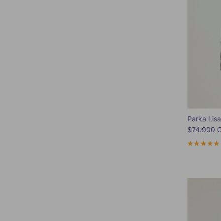
Parka Lis
Precio de 
$74.900 