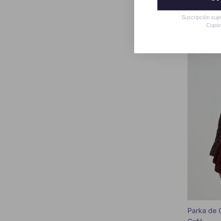
Suscripción suj
Cupón
Parka de 