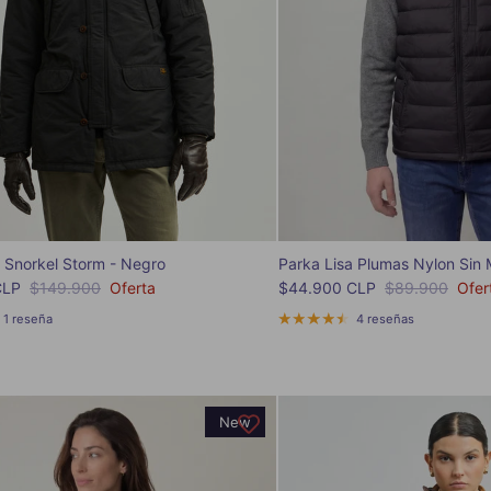
a Snorkel Storm - Negro
Parka Lisa Plumas Nylon Sin
venta
Precio normal
Precio de venta
Precio normal
CLP
$149.900
Oferta
$44.900 CLP
$89.900
Ofer
1 reseña
4 reseñas
New