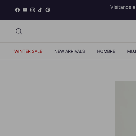
Ir al contenido
Visítanos 
Facebook
YouTube
Instagram
TikTok
Pinterest
Buscar
WINTER SALE
NEW ARRIVALS
HOMBRE
MUJ