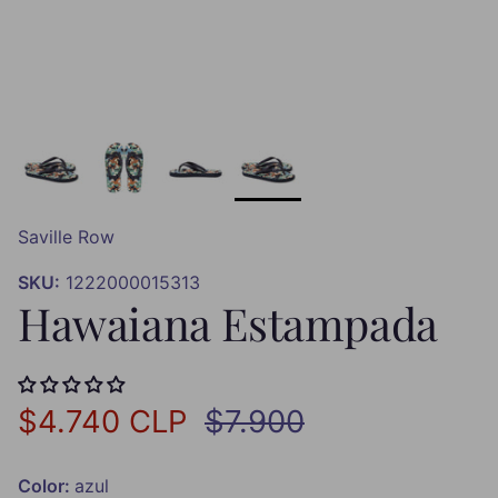
Saville Row
SKU:
1222000015313
Hawaiana Estampada
Precio de venta
Precio normal
$4.740 CLP
$7.900
Color:
azul